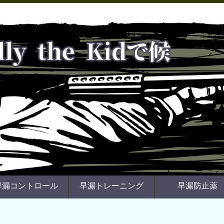
早漏コントロール
早漏トレーニング
早漏防止薬